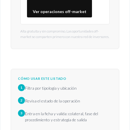
Ver operaciones off-market
Alta gratuita y sin compromiso. Las oportunidades off-
market se comparten primero con nuestra red de inversores.
CÓMO USAR ESTE LISTADO
1
Filtra por tipología y ubicación
2
Revisa el estado de la operación
3
Entra en la ficha y valida: colateral, fase del
procedimiento y estrategia de salida