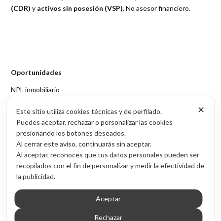
(CDR)
y
activos sin posesión (VSP)
. No asesor financiero.
Oportunidades
NPL inmobiliario
Cesiones de remate (CDR)
✕
Este sitio utiliza cookies técnicas y de perfilado.
Activos sin posesión (VSP)
Puedes aceptar, rechazar o personalizar las cookies
Acceso por provincia
presionando los botones deseados.
Al cerrar este aviso, continuarás sin aceptar.
Contenido
Al aceptar, reconoces que tus datos personales pueden ser
Blog de inversión inmobiliaria
recopilados con el fin de personalizar y medir la efectividad de
Sobre Inmubi
la publicidad.
Legal
Aceptar
Aviso legal
Rechazar