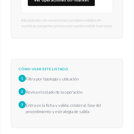
Alta gratuita y sin compromiso. Las oportunidades off-
market se comparten primero con nuestra red de inversores.
CÓMO USAR ESTE LISTADO
1
Filtra por tipología y ubicación
2
Revisa el estado de la operación
3
Entra en la ficha y valida: colateral, fase del
procedimiento y estrategia de salida