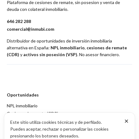
Plataforma de cesiones de remate, sin posesion y venta de
deuda con colateral inmobiliario.
646 282 288
comercial@inmubi.com
Distribuidor de oportunidades de inversión inmobiliaria
alternativa en España:
NPL inmobiliario
,
cesiones de remate
(CDR)
y
activos sin posesión (VSP)
. No asesor financiero.
Oportunidades
NPL inmobiliario
Cesiones de remate (CDR)
✕
Activos sin posesión (VSP)
Este sitio utiliza cookies técnicas y de perfilado.
Puedes aceptar, rechazar o personalizar las cookies
Acceso por provincia
presionando los botones deseados.