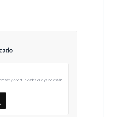
rcado
ercado y oportunidades que ya no están
t