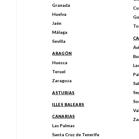
Granada
Cu
Huelva
Gu
Jaén
To
Málaga
CA
Sevilla
Áv
ARAGÓN
Bu
Huesca
Le
Teruel
Pa
Zaragoza
Sa
Se
ASTURIAS
So
ILLES BALEARS
Va
CANARIAS
Za
Las Palmas
Santa Cruz de Tenerife