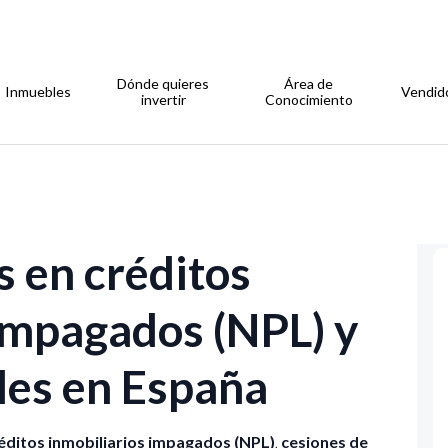
Dónde quieres
Área de
Inmuebles
Vendid
invertir
Conocimiento
 en créditos
impagados (NPL) y
ales en España
éditos inmobiliarios impagados (NPL)
,
cesiones de