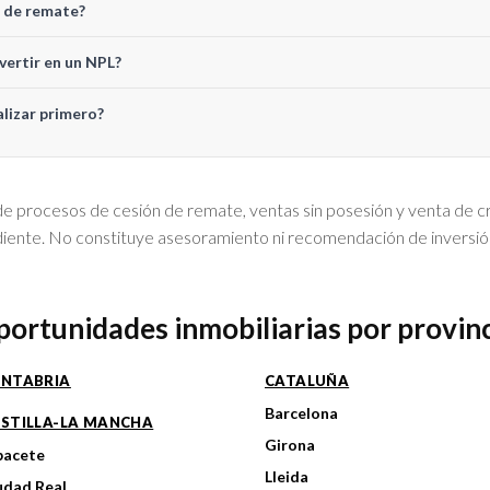
n de remate?
nvertir en un NPL?
lizar primero?
 procesos de cesión de remate, ventas sin posesión y venta de cré
ndiente. No constituye asesoramiento ni recomendación de inversió
ortunidades inmobiliarias por provin
NTABRIA
CATALUÑA
Barcelona
STILLA-LA MANCHA
Girona
bacete
Lleida
udad Real