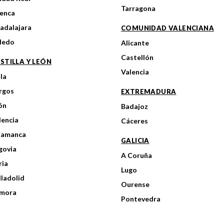
Tarragona
enca
adalajara
COMUNIDAD VALENCIANA
ledo
Alicante
Castellón
STILLA Y LEÓN
Valencia
ila
rgos
EXTREMADURA
ón
Badajoz
lencia
Cáceres
lamanca
GALICIA
govia
A Coruña
ria
Lugo
lladolid
Ourense
mora
Pontevedra