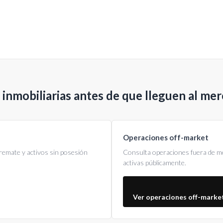
inmobiliarias antes de que lleguen al me
Operaciones off-market
remate y activos sin posesión
Consulta operaciones fuera de m
activas públicamente.
Ver operaciones off-marke