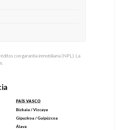
ditos con garantía inmobiliaria (NPL). La
n.
cia
PAÍS VASCO
Bizkaia / Vizcaya
Gipuzkoa / Guipúzcoa
Álava