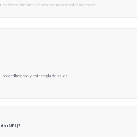
ff-market se comparten primero con nuestra red de inversores.
del procedimiento y estrategia de salida
ado (NPL)?