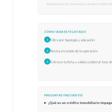
Alta gratuita y sin compromiso. Las oportunidades o
CÓMO USAR ESTE LISTADO
1
Filtra por tipología y ubicación
2
Revisa el estado de la operación
3
Entra en la ficha y valida: colateral, fase 
PREGUNTAS FRECUENTES
¿Qué es un crédito inmobiliario impag