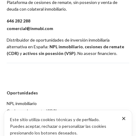
Plataforma de cesiones de remate, sin posesion y venta de
deuda con colateral inmobiliario.
646 282 288
comercial@inmubi.com
Distribuidor de oportunidades de inversión inmobiliaria
alternativa en España:
NPL inmobiliario
,
cesiones de remate
(CDR)
y
activos sin posesión (VSP)
. No asesor financiero.
Oportunidades
NPL inmobiliario
Cesiones de remate (CDR)
✕
Activos sin posesión (VSP)
Este sitio utiliza cookies técnicas y de perfilado.
Puedes aceptar, rechazar o personalizar las cookies
Acceso por provincia
presionando los botones deseados.