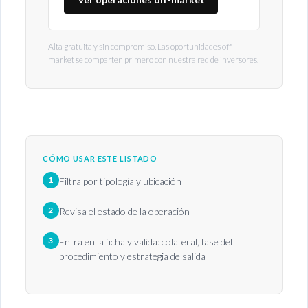
Alta gratuita y sin compromiso. Las oportunidades off-
market se comparten primero con nuestra red de inversores.
CÓMO USAR ESTE LISTADO
1
Filtra por tipología y ubicación
2
Revisa el estado de la operación
3
Entra en la ficha y valida: colateral, fase del
procedimiento y estrategia de salida