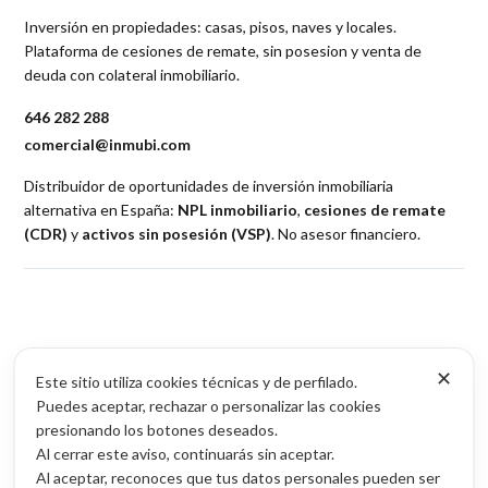
Inversión en propiedades: casas, pisos, naves y locales.
Plataforma de cesiones de remate, sin posesion y venta de
deuda con colateral inmobiliario.
646 282 288
comercial@inmubi.com
Distribuidor de oportunidades de inversión inmobiliaria
alternativa en España:
NPL inmobiliario
,
cesiones de remate
(CDR)
y
activos sin posesión (VSP)
. No asesor financiero.
✕
Oportunidades
Este sitio utiliza cookies técnicas y de perfilado.
Puedes aceptar, rechazar o personalizar las cookies
NPL inmobiliario
presionando los botones deseados.
Cesiones de remate (CDR)
Al cerrar este aviso, continuarás sin aceptar.
Activos sin posesión (VSP)
Al aceptar, reconoces que tus datos personales pueden ser