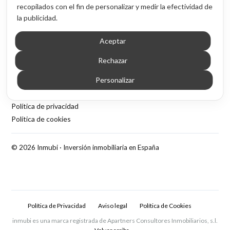
Acceso por provincia
recopilados con el fin de personalizar y medir la efectividad de
la publicidad.
Contenido
Aceptar
Blog de inversión inmobiliaria
Sobre Inmubi
Rechazar
Legal
Personalizar
Aviso legal
Política de privacidad
Política de cookies
© 2026 Inmubi · Inversión inmobiliaria en España
Política de Privacidad
Aviso legal
Política de Cookies
inmubi es una marca registrada de Apartners Consultores Inmobiliarios, s.l.