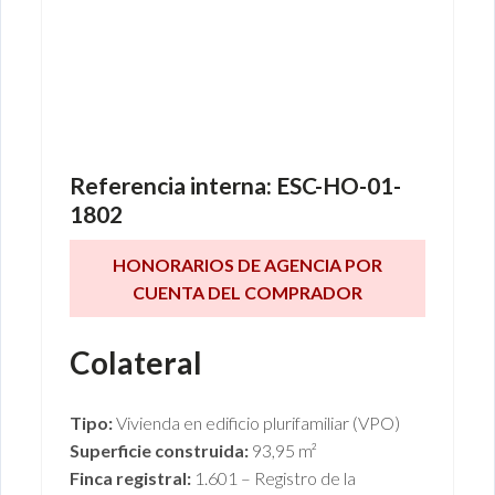
npl fase
subasta Sevilla
Parque Alcosa
Referencia interna:
ESC-HO-01-
1802
HONORARIOS DE AGENCIA POR
CUENTA DEL COMPRADOR
Colateral
Tipo:
Vivienda en edificio plurifamiliar (VPO)
Superficie construida:
93,95 m²
Finca registral:
1.601 – Registro de la