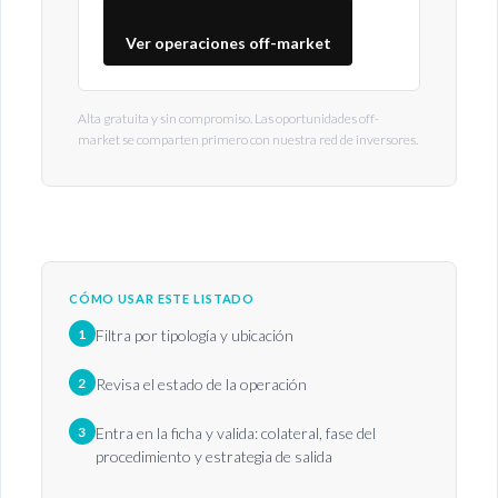
Ver operaciones off-market
Alta gratuita y sin compromiso. Las oportunidades off-
market se comparten primero con nuestra red de inversores.
CÓMO USAR ESTE LISTADO
1
Filtra por tipología y ubicación
2
Revisa el estado de la operación
3
Entra en la ficha y valida: colateral, fase del
procedimiento y estrategia de salida