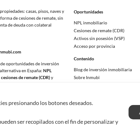
propiedades: casas, pisos, naves y
Oportunidades
aforma de cesiones de remate, sin
NPL inmobiliario
enta de deuda con colateral
Cesiones de remate (CDR)
.
Activos sin posesión (VSP)
Acceso por provincia
inmubi.com
Contenido
 de oportunidades de inversión
Blog de inversión inmobiliaria
 alternativa en España:
NPL
,
cesiones de remate (CDR)
y
Sobre Inmubi
posesión (VSP)
. No asesor
Legal
Aviso legal
okies presionando los botones deseados.
Política de privacidad
Política de cookies
ueden ser recopilados con el fin de personalizar y
© 2026 Inmubi · Inversión inmobil