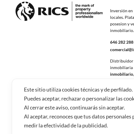
Inversión en 
locales. Plat
posesion y v
inmobiliario
646 282 288
comercial@
Distribuidor
inmobiliaria
inmobiliario
activos sin 
financiero.
Este sitio utiliza cookies técnicas y de perfilado.
Puedes aceptar, rechazar o personalizar las co
Al cerrar este aviso, continuarás sin aceptar.
Al aceptar, reconoces que tus datos personales p
medir la efectividad de la publicidad.