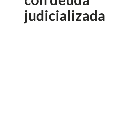
judicializada
npl velez
malaga
credito
hipotecario
inversion
deuda
judicial