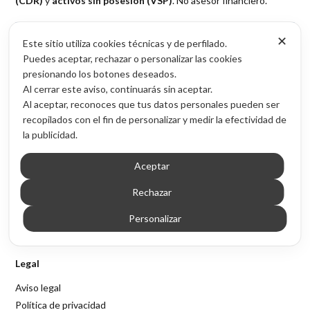
(CDR)
y
activos sin posesión (VSP)
. No asesor financiero.
✕
Este sitio utiliza cookies técnicas y de perfilado.
Puedes aceptar, rechazar o personalizar las cookies
presionando los botones deseados.
Al cerrar este aviso, continuarás sin aceptar.
Oportunidades
Al aceptar, reconoces que tus datos personales pueden ser
NPL inmobiliario
recopilados con el fin de personalizar y medir la efectividad de
Cesiones de remate (CDR)
la publicidad.
Activos sin posesión (VSP)
Aceptar
Acceso por provincia
Rechazar
Contenido
Personalizar
Blog de inversión inmobiliaria
Sobre Inmubi
Legal
Aviso legal
Política de privacidad