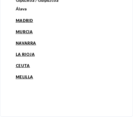
Gipuzkoa / Guipúzcoa
Álava
MADRID
MURCIA
NAVARRA
LA RIOJA
CEUTA
MELILLA