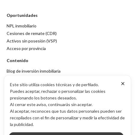
Oportunidades
NPL inmobiliario
Cesiones de remate (CDR)
Activos sin posesión (VSP)
Acceso por provincia
Contenido
Blog de inversión inmobiliaria
Sobre Inmubi
✕
Este sitio utiliza cookies técnicas y de perfilado.
Legal
Puedes aceptar, rechazar o personalizar las cookies
presionando los botones deseados.
Aviso legal
Al cerrar este aviso, continuarás sin aceptar.
Política de privacidad
Al aceptar, reconoces que tus datos personales pueden ser
Política de cookies
recopilados con el fin de personalizar y medir la efectividad de
la publicidad.
© 2026 Inmubi · Inversión inmobiliaria en España