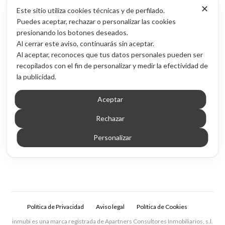
✕
Acceso por provincia
Este sitio utiliza cookies técnicas y de perfilado.
Puedes aceptar, rechazar o personalizar las cookies
Contenido
presionando los botones deseados.
Al cerrar este aviso, continuarás sin aceptar.
Blog de inversión inmobiliaria
Al aceptar, reconoces que tus datos personales pueden ser
Sobre Inmubi
recopilados con el fin de personalizar y medir la efectividad de
la publicidad.
Legal
Aviso legal
Aceptar
Política de privacidad
Rechazar
Política de cookies
Personalizar
© 2026 Inmubi · Inversión inmobiliaria en España
Política de Privacidad
Aviso legal
Política de Cookies
inmubi es una marca registrada de Apartners Consultores Inmobiliarios, s.l.