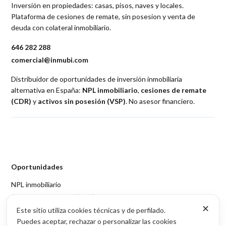
Inversión en propiedades: casas, pisos, naves y locales.
Plataforma de cesiones de remate, sin posesion y venta de
deuda con colateral inmobiliario.
646 282 288
comercial@inmubi.com
Distribuidor de oportunidades de inversión inmobiliaria
alternativa en España:
NPL inmobiliario
,
cesiones de remate
(CDR)
y
activos sin posesión (VSP)
. No asesor financiero.
Oportunidades
NPL inmobiliario
Cesiones de remate (CDR)
✕
Activos sin posesión (VSP)
Este sitio utiliza cookies técnicas y de perfilado.
Puedes aceptar, rechazar o personalizar las cookies
Acceso por provincia