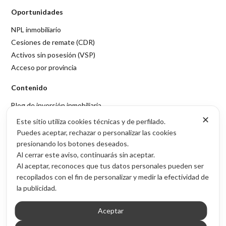
Oportunidades
NPL inmobiliario
Cesiones de remate (CDR)
Activos sin posesión (VSP)
Acceso por provincia
Contenido
Blog de inversión inmobiliaria
Sobre Inmubi
✕
Este sitio utiliza cookies técnicas y de perfilado.
Puedes aceptar, rechazar o personalizar las cookies
Legal
presionando los botones deseados.
Al cerrar este aviso, continuarás sin aceptar.
Aviso legal
Al aceptar, reconoces que tus datos personales pueden ser
Política de privacidad
recopilados con el fin de personalizar y medir la efectividad de
Política de cookies
la publicidad.
© 2026 Inmubi · Inversión inmobiliaria en España
Aceptar