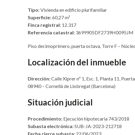
Tipo:
Vivienda en edificio plurifamiliar
Superficie:
60,27 m²
Finca registral:
12.317
Referencia catastral:
3699905DF2739H0095JM
Piso decimoprimero, puerta octava, Torre F – Núcleo 
Localización del inmueble
Dirección:
Calle Xiprer nº 1, Esc. 1, Planta 11, Puert
08940 – Cornellà de Llobregat (Barcelona)
Situación judicial
Procedimiento:
Ejecución hipotecaria 743/2018
Subasta electrónica:
SUB-JA-2023-212718
Fecha cierre subasta:
22/06/2023