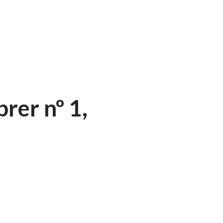
rer nº 1,
na