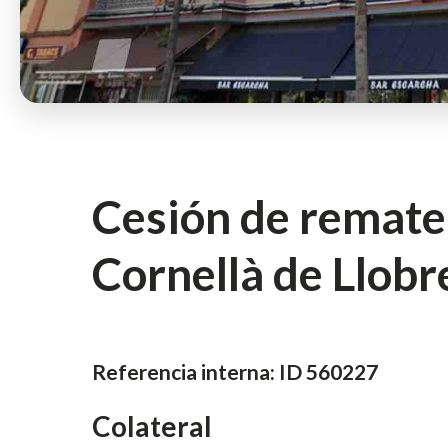
Cesión de remate
Cesión de remate 
Cornellà de Llobr
cesion de remate 
Referencia interna:
ID 560227
Colateral