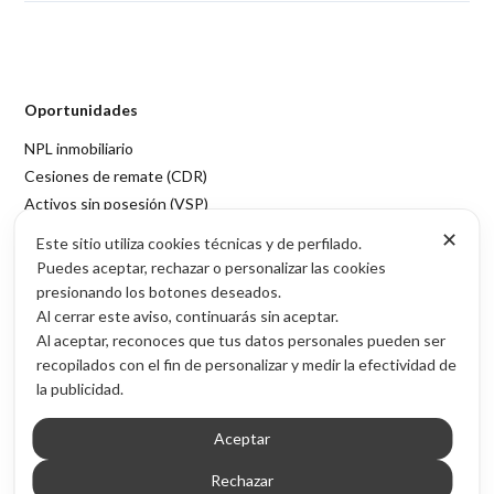
Oportunidades
NPL inmobiliario
Cesiones de remate (CDR)
Activos sin posesión (VSP)
Acceso por provincia
✕
Este sitio utiliza cookies técnicas y de perfilado.
Puedes aceptar, rechazar o personalizar las cookies
Contenido
presionando los botones deseados.
Blog de inversión inmobiliaria
Al cerrar este aviso, continuarás sin aceptar.
Al aceptar, reconoces que tus datos personales pueden ser
Sobre Inmubi
recopilados con el fin de personalizar y medir la efectividad de
Legal
la publicidad.
Aviso legal
Aceptar
Política de privacidad
Política de cookies
Rechazar