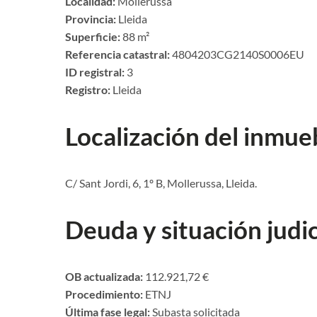
Localidad:
Mollerussa
Provincia:
Lleida
Superficie:
88 m²
Referencia catastral:
4804203CG2140S0006EU
ID registral:
3
Registro:
Lleida
Localización del inmue
C/ Sant Jordi, 6, 1º B, Mollerussa, Lleida.
Deuda y situación judic
OB actualizada:
112.921,72 €
Procedimiento:
ETNJ
Última fase legal:
Subasta solicitada