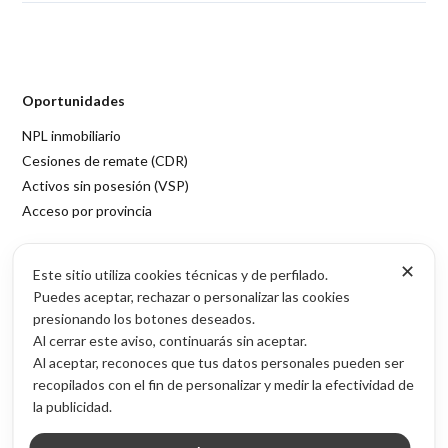
Oportunidades
NPL inmobiliario
Cesiones de remate (CDR)
Activos sin posesión (VSP)
Acceso por provincia
Contenido
✕
Este sitio utiliza cookies técnicas y de perfilado.
Blog de inversión inmobiliaria
Puedes aceptar, rechazar o personalizar las cookies
Sobre Inmubi
presionando los botones deseados.
Al cerrar este aviso, continuarás sin aceptar.
Legal
Al aceptar, reconoces que tus datos personales pueden ser
recopilados con el fin de personalizar y medir la efectividad de
Aviso legal
la publicidad.
Política de privacidad
Política de cookies