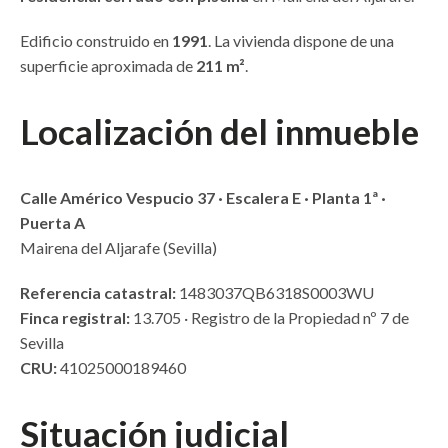
Edificio construido en
1991
. La vivienda dispone de una
superficie aproximada de
211 m²
.
Localización del inmueble
Calle Américo Vespucio 37 · Escalera E · Planta 1ª ·
Puerta A
Mairena del Aljarafe (Sevilla)
Referencia catastral:
1483037QB6318S0003WU
Finca registral:
13.705 · Registro de la Propiedad nº 7 de
Sevilla
CRU:
41025000189460
Situación judicial