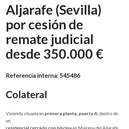
Aljarafe (Sevilla)
por cesión de
remate judicial
desde 350.000 €
cdr mairena del aljarafe sevilla americo vespucio 37 piso
cesion remate subasta judicial
Referencia interna:
545486
Colateral
Vivienda situada en
primera planta, puerta A
, dentro de
un
residencial cerrado con piscina
en Mairena del Aljarafe.