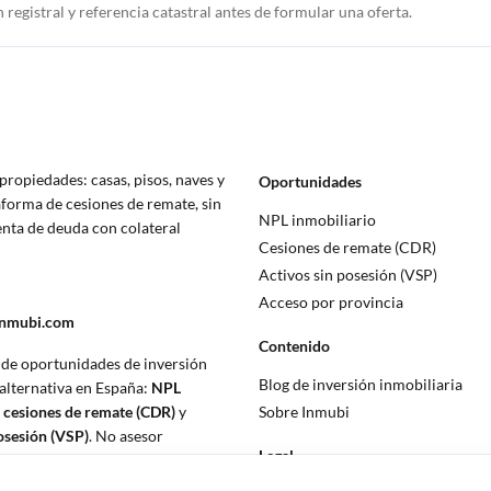
registral y referencia catastral antes de formular una oferta.
propiedades: casas, pisos, naves y
Oportunidades
aforma de cesiones de remate, sin
NPL inmobiliario
enta de deuda con colateral
Cesiones de remate (CDR)
.
Activos sin posesión (VSP)
Acceso por provincia
inmubi.com
Contenido
 de oportunidades de inversión
Blog de inversión inmobiliaria
 alternativa en España:
NPL
,
cesiones de remate (CDR)
y
Sobre Inmubi
posesión (VSP)
. No asesor
Legal