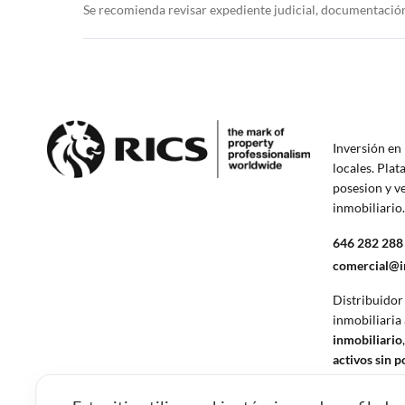
Se recomienda revisar expediente judicial, documentación 
Inversión en 
locales. Plat
posesion y v
inmobiliario
646 282 288
comercial@
Distribuidor
inmobiliaria
inmobiliario
activos sin 
financiero.