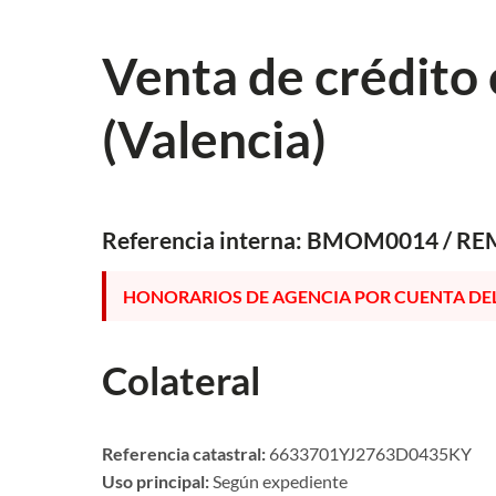
Venta de crédito
Venta de crédito 
(Valencia)
Oportunidad inmobiliaria en Valencia – inmueble –
Referencia interna: BMOM0014 / R
HONORARIOS DE AGENCIA POR CUENTA D
Colateral
Referencia catastral:
6633701YJ2763D0435KY
Uso principal:
Según expediente