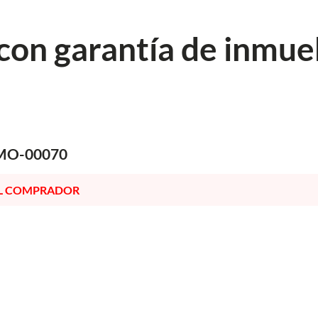
con garantía de inmue
 inmubi.com
EMO-00070
EL COMPRADOR