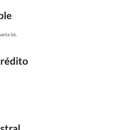
ble
erta 56,
crédito
stral