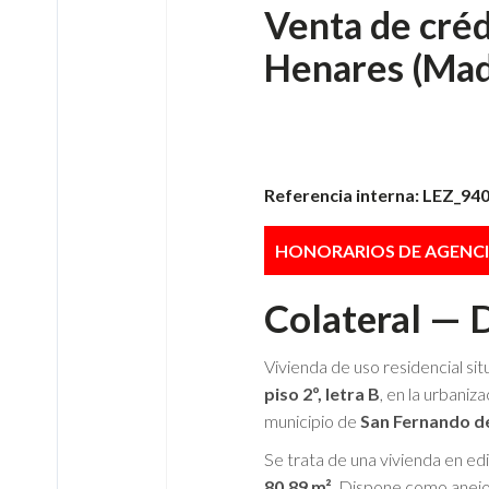
Venta de créd
Henares (Mad
Referencia interna: LEZ_940
HONORARIOS DE AGENC
Colateral — 
Vivienda de uso residencial si
piso 2º, letra B
, en la urbaniz
municipio de
San Fernando d
Se trata de una vivienda en edi
80,89 m²
. Dispone como anejo