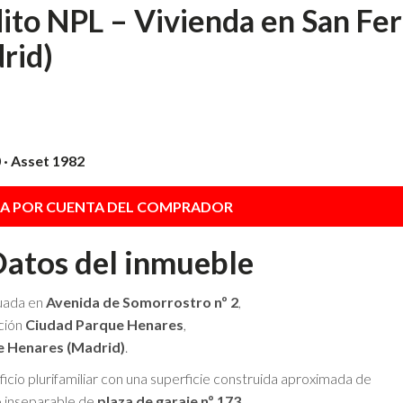
ito NPL – Vivienda en San Fe
rid)
 · Asset 1982
IA POR CUENTA DEL COMPRADOR
Datos del inmueble
tuada en
Avenida de Somorrostro nº 2
,
ación
Ciudad Parque Henares
,
e Henares (Madrid)
.
ficio plurifamiliar con una superficie construida aproximada de
 inseparable de
plaza de garaje nº 173