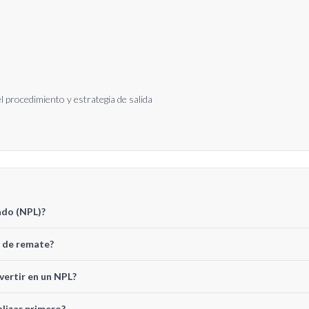
del procedimiento y estrategia de salida
ado (NPL)?
n de remate?
nvertir en un NPL?
lizar primero?