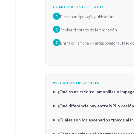
CÓMO USAR ESTE LISTADO
1
Filtra por tipología y ubicación
2
Revisa el estado de la operación
3
Entra en la ficha y valida: colateral, fase 
PREGUNTAS FRECUENTES
¿Qué es un crédito inmobiliario impag
¿Qué diferencia hay entre NPL y cesió
¿Cuáles son los escenarios típicos al i
¿Cómo priorizo qué oportunidades ana