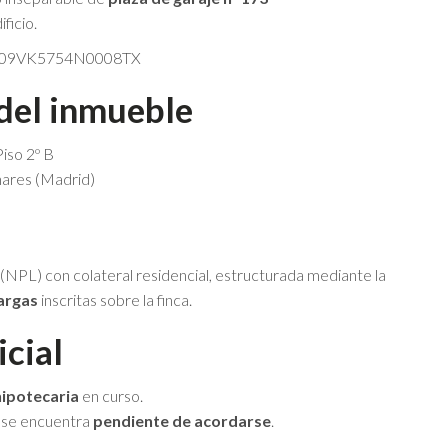
ficio.
09VK5754N0008TX
 del inmueble
iso 2º B
ares (Madrid)
NPL) con colateral residencial, estructurada mediante la
argas
inscritas sobre la finca.
icial
hipotecaria
en curso.
 se encuentra
pendiente de acordarse
.