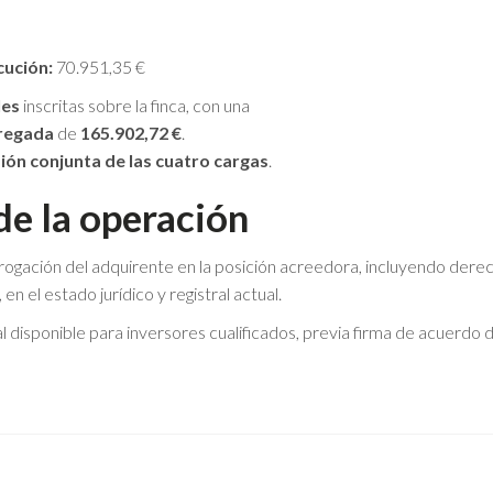
cución:
70.951,35 €
les
inscritas sobre la finca, con una
regada
de
165.902,72 €
.
ión conjunta de las cuatro cargas
.
de la operación
ogación del adquirente en la posición acreedora, incluyendo dere
en el estado jurídico y registral actual.
l disponible para inversores cualificados, previa firma de acuerdo 