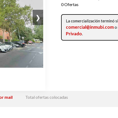
0 Ofertas
❯
La comercialización terminó s
comercial@inmubi.com
o 
Privado
.
or mail
Total ofertas colocadas