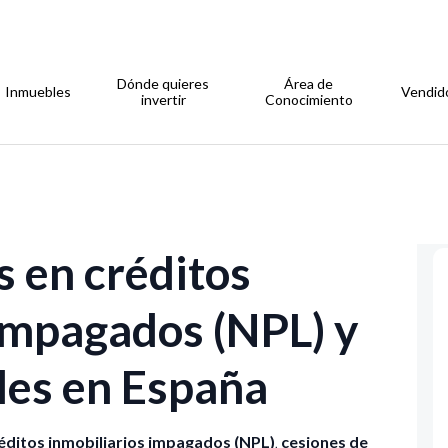
Dónde quieres
Área de
Inmuebles
Vendid
invertir
Conocimiento
 en créditos
impagados (NPL) y
ales en España
éditos inmobiliarios impagados (NPL)
,
cesiones de