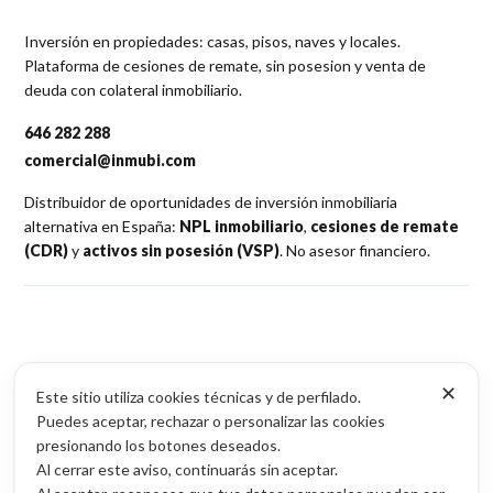
Inversión en propiedades: casas, pisos, naves y locales.
Plataforma de cesiones de remate, sin posesion y venta de
deuda con colateral inmobiliario.
646 282 288
comercial@inmubi.com
Distribuidor de oportunidades de inversión inmobiliaria
alternativa en España:
NPL inmobiliario
,
cesiones de remate
(CDR)
y
activos sin posesión (VSP)
. No asesor financiero.
✕
Oportunidades
Este sitio utiliza cookies técnicas y de perfilado.
Puedes aceptar, rechazar o personalizar las cookies
NPL inmobiliario
presionando los botones deseados.
Cesiones de remate (CDR)
Al cerrar este aviso, continuarás sin aceptar.
Activos sin posesión (VSP)