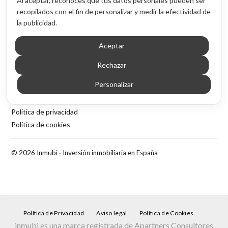
Al aceptar, reconoces que tus datos personales pueden ser
Acceso por provincia
recopilados con el fin de personalizar y medir la efectividad de
la publicidad.
Contenido
Aceptar
Blog de inversión inmobiliaria
Sobre Inmubi
Rechazar
Legal
Personalizar
Aviso legal
Política de privacidad
Política de cookies
© 2026 Inmubi · Inversión inmobiliaria en España
Política de Privacidad
Aviso legal
Política de Cookies
inmubi es una marca registrada de Apartners Consultores