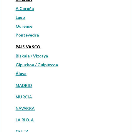
A Coruña
Lugo
Ourense
Pontevedra
PAÍS VASCO
Bizkaia / Vizcaya
Gipuzkoa / Guipúzcoa
Álava
MADRID
MURCIA
NAVARRA
LA RIOJA
CEUTA