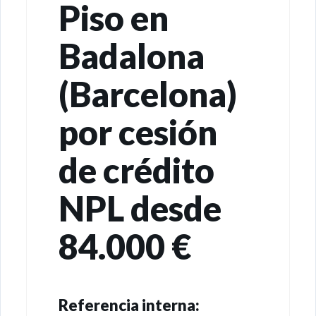
Piso en
Badalona
(Barcelona)
por cesión
de crédito
NPL desde
84.000 €
npl badalona barcelona plaza sant roc
38 piso subasta pendiente loan sale
Referencia interna: