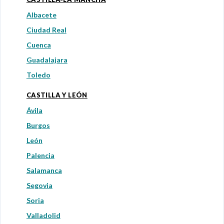
Albacete
Ciudad Real
Cuenca
Guadalajara
Toledo
CASTILLA Y LEÓN
Ávila
Burgos
León
Palencia
Salamanca
Segovia
Soria
Valladolid