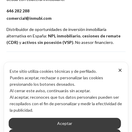
646 282 288
comercial@inmubi.com
Distribuidor de oportunidades de inversión inmobiliaria
alternativa en España:
NPL inmobiliario
,
cesiones de remate
(CDR)
y
activos sin posesión (VSP)
. No asesor financiero.
✕
Este sitio utiliza cookies técnicas y de perfilado.
Puedes aceptar, rechazar o personalizar las cookies
Oportunidades
presionando los botones deseados.
Al cerrar este aviso, continuarás sin aceptar.
NPL inmobiliario
Al aceptar, reconoces que tus datos personales pueden ser
Cesiones de remate (CDR)
recopilados con el fin de personalizar y medir la efectividad de
Activos sin posesión (VSP)
la publicidad.
Acceso por provincia
Aceptar
Contenido