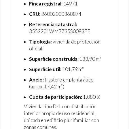
Finca registral:
14971
CRU:
26002000368874
Referencia catastral:
3552201WM7735S0093FE
Tipología:
vivienda de protección
oficial
Superficie construida:
133,90 m²
Superficie útil:
101,79 m²
Anejo:
trastero en planta ático
(aprox. 17,42 m²)
Cuota de participación:
1,080 %
Vivienda tipo D-1 con distribución
interior propia de uso residencial,
ubicada en edificio plurifamiliar con
zonas comunes.