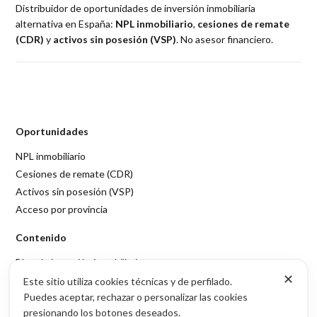
Distribuidor de oportunidades de inversión inmobiliaria
alternativa en España:
NPL inmobiliario
,
cesiones de remate
(CDR)
y
activos sin posesión (VSP)
. No asesor financiero.
Oportunidades
NPL inmobiliario
Cesiones de remate (CDR)
Activos sin posesión (VSP)
Acceso por provincia
Contenido
Blog de inversión inmobiliaria
✕
Sobre Inmubi
Este sitio utiliza cookies técnicas y de perfilado.
Puedes aceptar, rechazar o personalizar las cookies
Legal
presionando los botones deseados.