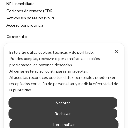
NPL inmobiliario
Cesiones de remate (CDR)
Activos sin posesión (VSP)
Acceso por provincia
Contenido
Blog de inversión inmobiliaria
✕
Este sitio utiliza cookies técnicas y de perfilado.
Sobre Inmubi
Puedes aceptar, rechazar o personalizar las cookies
presionando los botones deseados.
Legal
Al cerrar este aviso, continuarás sin aceptar.
Aviso legal
Al aceptar, reconoces que tus datos personales pueden ser
Política de privacidad
recopilados con el fin de personalizar y medir la efectividad de
Política de cookies
la publicidad.
Aceptar
© 2026 Inmubi · Inversión inmobiliaria en España
Rechazar
Personalizar