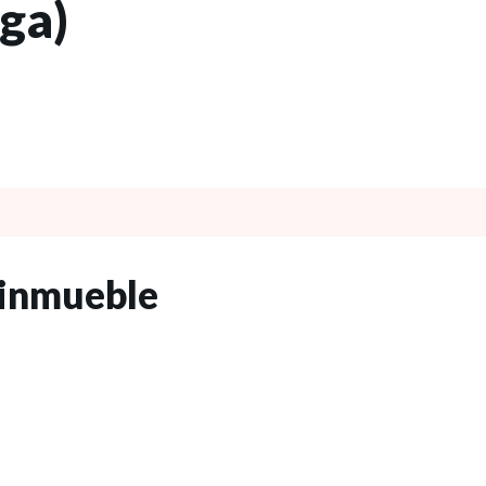
ga)
 inmubi.com
 inmueble