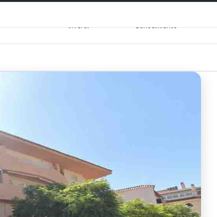
Dónde quieres
Área de
Inmuebles
Ven
invertir
Conocimiento