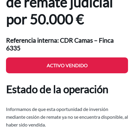
de remate judicial
por 50.000 €
Cesión de remate vendida en Camas Sevilla por 50.000 euros
Referencia interna: CDR Camas – Finca
6335
ACTIVO VENDIDO
Estado de la operación
Informamos de que esta oportunidad de inversión
mediante cesión de remate ya no se encuentra disponible, al
haber sido vendida.