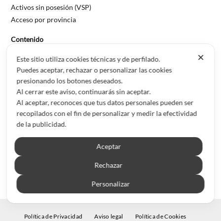
Activos sin posesión (VSP)
Acceso por provincia
Contenido
✕
Blog de inversión inmobiliaria
Este sitio utiliza cookies técnicas y de perfilado.
Sobre Inmubi
Puedes aceptar, rechazar o personalizar las cookies
presionando los botones deseados.
Legal
Al cerrar este aviso, continuarás sin aceptar.
Al aceptar, reconoces que tus datos personales pueden ser
Aviso legal
recopilados con el fin de personalizar y medir la efectividad
Política de privacidad
de la publicidad.
Política de cookies
Aceptar
© 2026 Inmubi · Inversión inmobiliaria en España
Rechazar
Personalizar
Política de Privacidad
Aviso legal
Política de Cookies