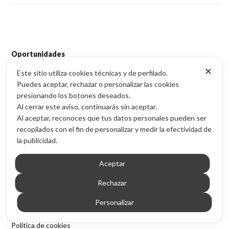
Oportunidades
✕
NPL inmobiliario
Este sitio utiliza cookies técnicas y de perfilado.
Puedes aceptar, rechazar o personalizar las cookies
Cesiones de remate (CDR)
presionando los botones deseados.
Activos sin posesión (VSP)
Al cerrar este aviso, continuarás sin aceptar.
Acceso por provincia
Al aceptar, reconoces que tus datos personales pueden ser
recopilados con el fin de personalizar y medir la efectividad de
Contenido
la publicidad.
Blog de inversión inmobiliaria
Sobre Inmubi
Aceptar
Legal
Rechazar
Aviso legal
Personalizar
Política de privacidad
Política de cookies