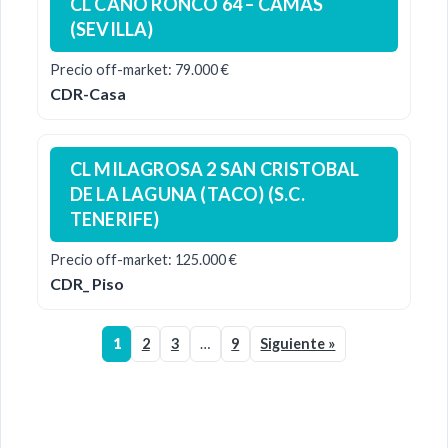
CL CAÑO RONCO 64 – CAMAS
(SEVILLA)
Precio off-market: 79.000 €
CDR-Casa
CL MILAGROSA 2 SAN CRISTOBAL
DE LA LAGUNA (TACO) (S.C.
TENERIFE)
Precio off-market: 125.000 €
CDR_ Piso
1
2
3
…
9
Siguiente »